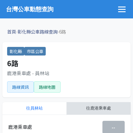
台灣公車動態查詢
›
›
首頁
彰化縣公車路線查詢
6路
彰化縣
市區公車
6路
鹿港乘車處 - 員林站
路線資訊
路線地圖
往
員林站
往
鹿港乘車處
鹿港乘車處
--