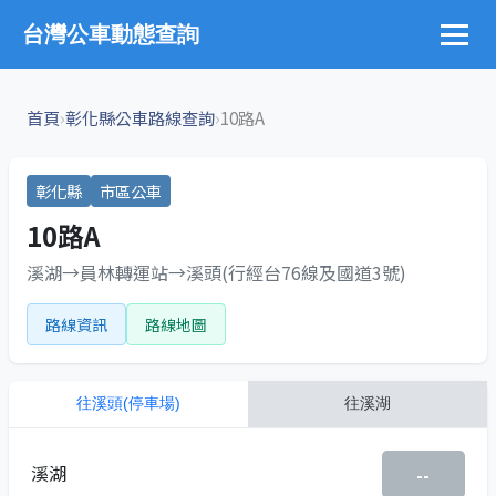
台灣公車動態查詢
›
›
首頁
彰化縣公車路線查詢
10路A
彰化縣
市區公車
10路A
溪湖→員林轉運站→溪頭(行經台76線及國道3號)
路線資訊
路線地圖
往
溪頭(停車場)
往
溪湖
溪湖
--