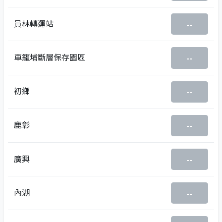
員林轉運站
--
車籠埔斷層保存園區
--
初鄉
--
鹿彰
--
廣興
--
內湖
--