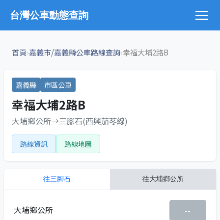
台灣公車動態查詢
›
›
首頁
嘉義市/嘉義縣公車路線查詢
幸福大埔2路B
嘉義縣
市區公車
幸福大埔2路B
大埔鄉公所→三腳石(西興茄苳線)
路線資訊
路線地圖
往
三腳石
往
大埔鄉公所
大埔鄉公所
--