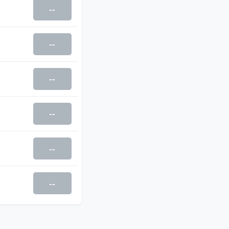
--
--
--
--
--
--