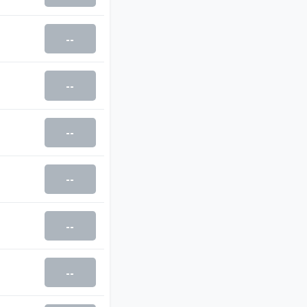
--
--
--
--
--
--