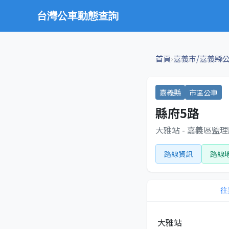
台灣公車動態查詢
›
首頁
嘉義市/嘉義縣
嘉義縣
市區公車
縣府5路
大雅站 - 嘉義區監
路線資訊
路線
往
大雅站