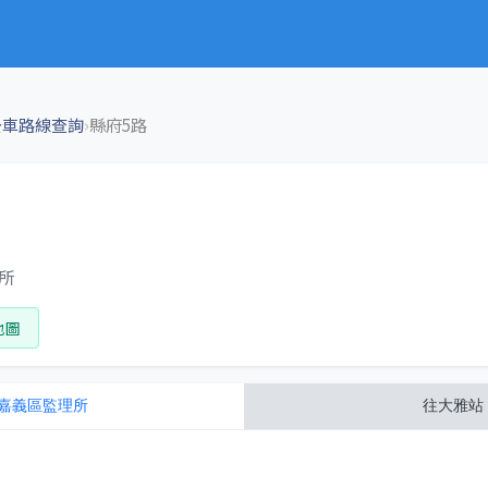
›
公車路線查詢
縣府5路
理所
地圖
嘉義區監理所
往
大雅站