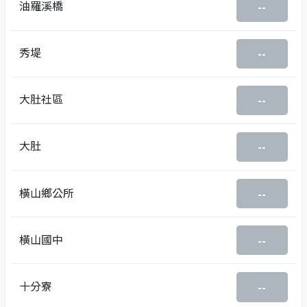
油羅溪橋
--
秀堤
--
大肚社區
--
大肚
--
橫山鄉公所
--
橫山國中
--
十分寮
--