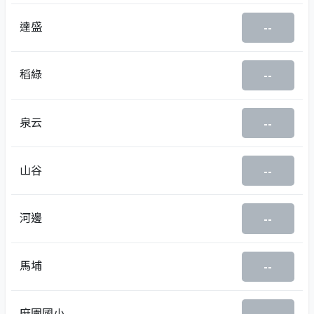
達盛
--
稻綠
--
泉云
--
山谷
--
河邊
--
馬埔
--
麻園國小