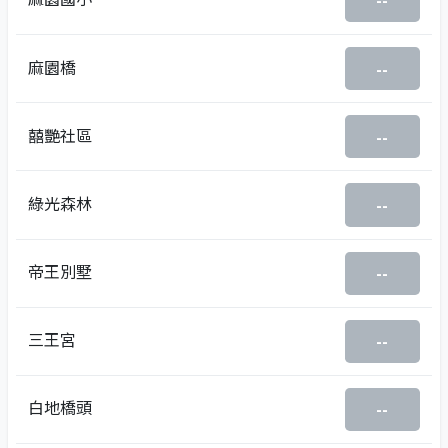
--
麻園橋
--
囍艷社區
--
綠光森林
--
帝王別墅
--
三王宮
--
白地橋頭
--