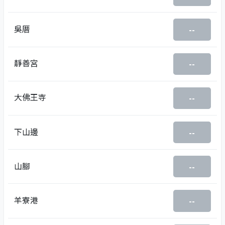
吳厝
--
靜善宮
--
大佛王寺
--
下山邊
--
山腳
--
羊寮港
--