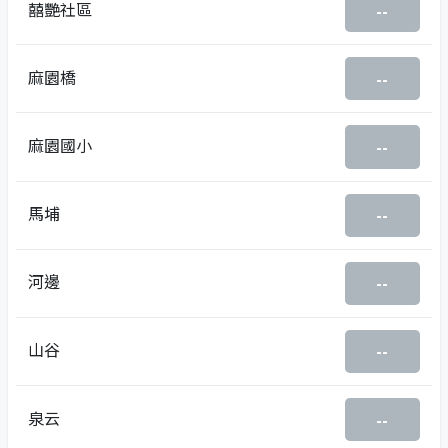
囍艷社區
--
麻園橋
--
麻園國小
--
馬埔
--
河邊
--
山谷
--
泉云
--