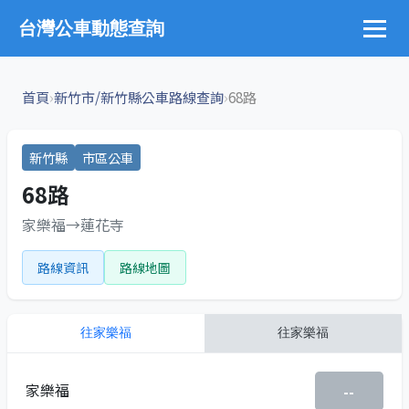
台灣公車動態查詢
›
›
首頁
新竹市/新竹縣公車路線查詢
68路
新竹縣
市區公車
68路
家樂福→蓮花寺
路線資訊
路線地圖
往
家樂福
往
家樂福
家樂福
--