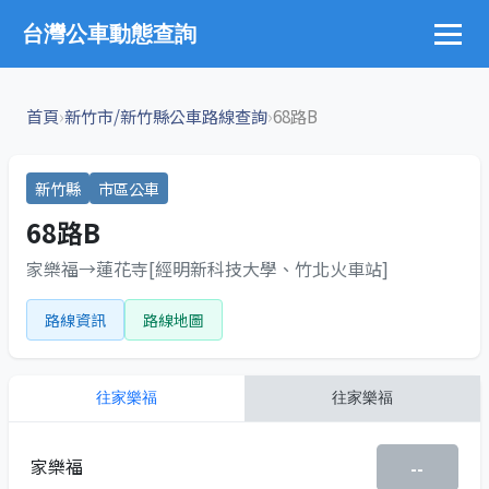
台灣公車動態查詢
›
›
首頁
新竹市/新竹縣公車路線查詢
68路B
新竹縣
市區公車
68路B
家樂福→蓮花寺[經明新科技大學、竹北火車站]
路線資訊
路線地圖
往
家樂福
往
家樂福
家樂福
--