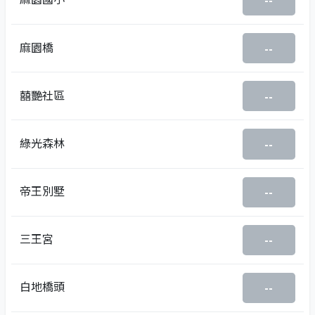
--
麻園橋
--
囍艷社區
--
綠光森林
--
帝王別墅
--
三王宮
--
白地橋頭
--