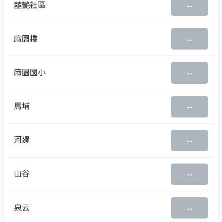
囍艷社區
--
麻園橋
--
麻園國小
--
馬埔
--
河邊
--
山谷
--
泉云
--