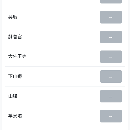
吳厝
--
靜善宮
--
大佛王寺
--
下山邊
--
山腳
--
羊寮港
--