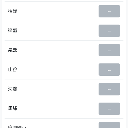
稻綠
--
達盛
--
泉云
--
山谷
--
河邊
--
馬埔
--
麻園國小