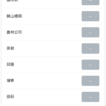
--
錦山橋頭
--
農林公司
--
蔗蔀
--
邱厝
--
塘寮
--
田莊
--