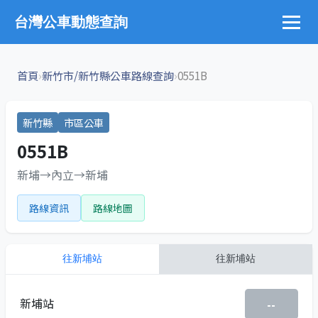
台灣公車動態查詢
›
›
首頁
新竹市/新竹縣公車路線查詢
0551B
新竹縣
市區公車
0551B
新埔→內立→新埔
路線資訊
路線地圖
往
新埔站
往
新埔站
新埔站
--