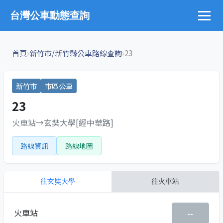
台灣公車動態查詢
›
›
首頁
新竹市/新竹縣公車路線查詢
23
新竹市
市區公車
23
火車站→玄奘大學[經中華路]
路線資訊
路線地圖
往
玄奘大學
往
火車站
火車站
--