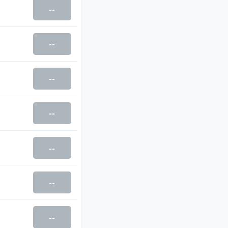
--
--
--
--
--
--
--