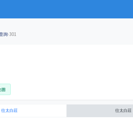
›
查詢
301
地圖
往
太白莊
往
太白莊