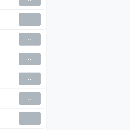
--
--
--
--
--
--