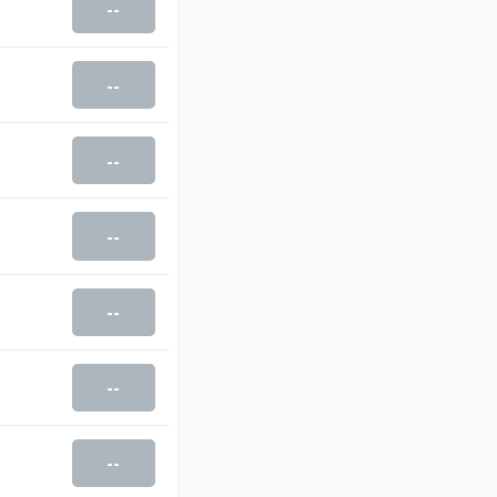
--
--
--
--
--
--
--