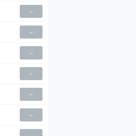
--
--
--
--
--
--
--