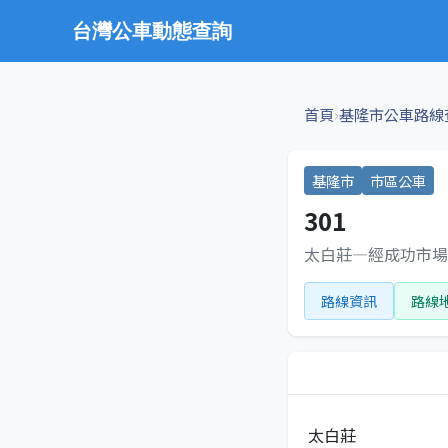
台灣公車動態查詢
›
首頁
基隆市公車路線
基隆市
市區公車
301
太白莊—經成功市場
路線資訊
路線
太白莊