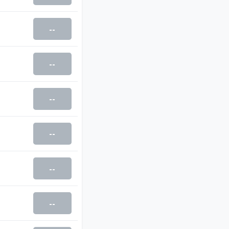
--
--
--
--
--
--