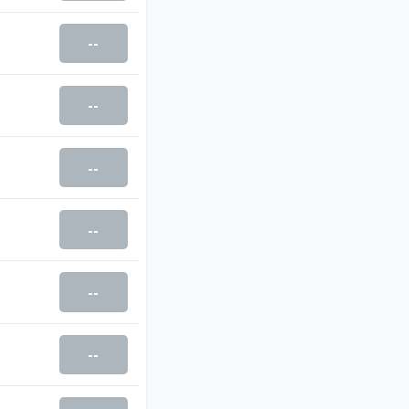
--
--
--
--
--
--