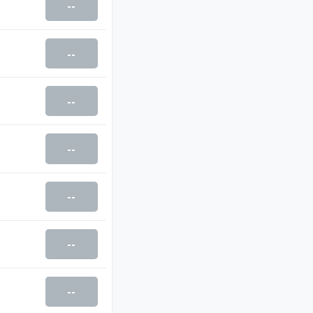
--
--
--
--
--
--
--