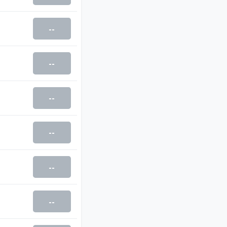
--
--
--
--
--
--