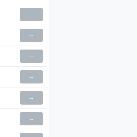
--
--
--
--
--
--