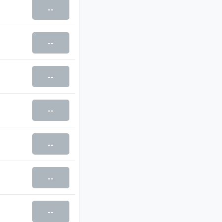
--
--
--
--
--
--
--