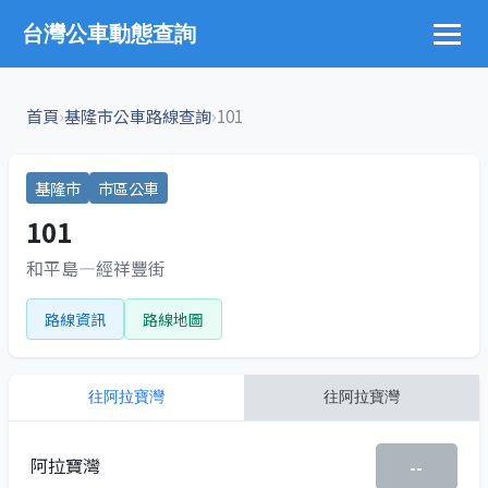
台灣公車動態查詢
›
›
首頁
基隆市公車路線查詢
101
基隆市
市區公車
101
和平島—經祥豐街
路線資訊
路線地圖
往
阿拉寶灣
往
阿拉寶灣
阿拉寶灣
--