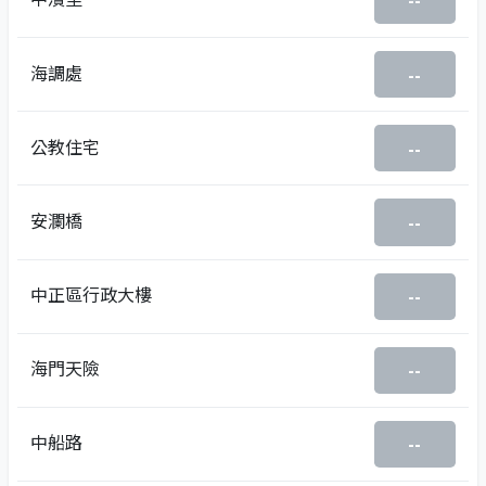
--
海調處
--
公教住宅
--
安瀾橋
--
中正區行政大樓
--
海門天險
--
中船路
--