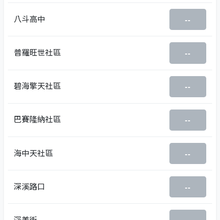
八斗高中
--
普羅旺世社區
--
碧海擎天社區
--
巴賽隆納社區
--
海中天社區
--
深溪路口
--
深美街