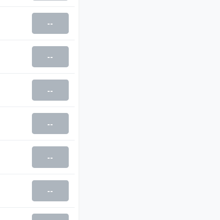
--
--
--
--
--
--