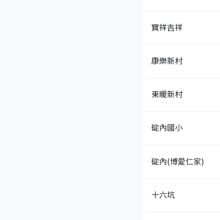
寶祥吉祥
康樂新村
東暖新村
碇內國小
碇內(博愛仁家)
十六坑