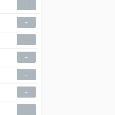
--
--
--
--
--
--
--