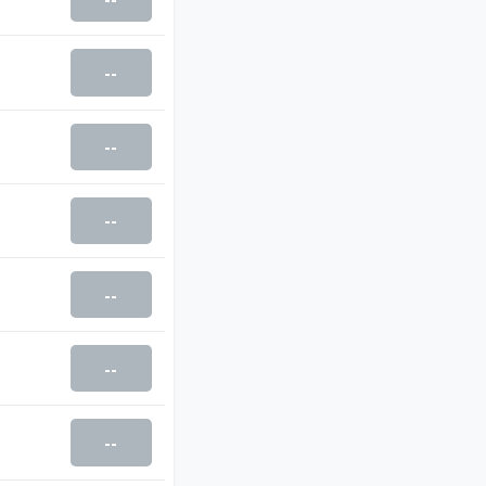
--
--
--
--
--
--