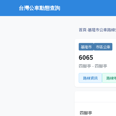
台灣公車動態查詢
›
首頁
基隆市公車路線
基隆市
市區公車
6065
四腳亭 - 四腳亭
路線資訊
路線
四腳亭