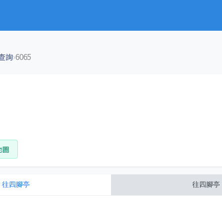
›
查詢
6065
地圖
往
四腳亭
往
四腳亭