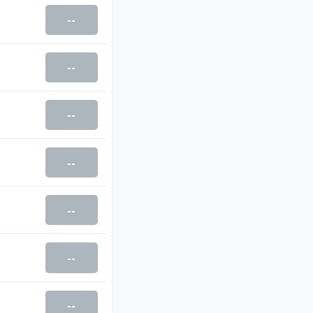
--
--
--
--
--
--
--