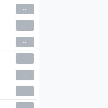
--
--
--
--
--
--
--