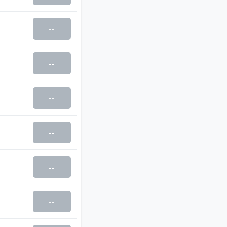
--
--
--
--
--
--