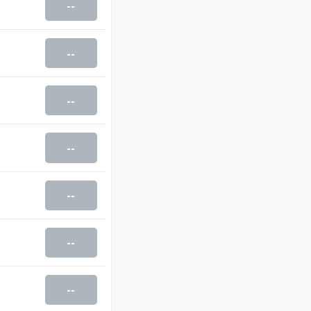
--
--
--
--
--
--
--