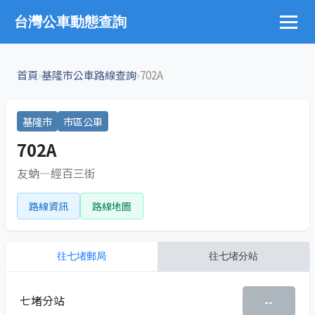
台灣公車動態查詢
›
›
首頁
基隆市公車路線查詢
702A
基隆市
市區公車
702A
友蚋—經百三街
路線資訊
路線地圖
往
七堵郵局
往
七堵分站
七堵分站
--