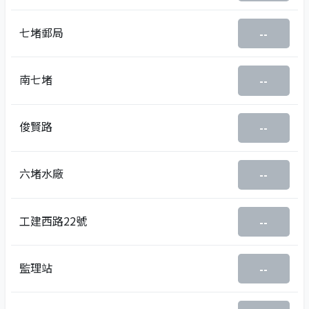
七堵郵局
--
南七堵
--
俊賢路
--
六堵水廠
--
工建西路22號
--
監理站
--