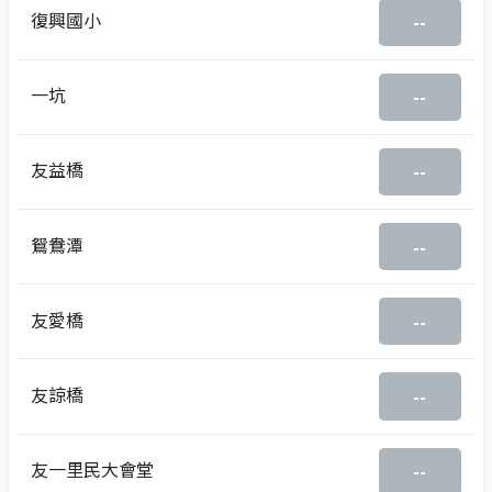
復興國小
--
一坑
--
友益橋
--
鴛鴦潭
--
友愛橋
--
友諒橋
--
友一里民大會堂
--