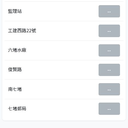
監理站
--
工建西路22號
--
六堵水廠
--
俊賢路
--
南七堵
--
七堵郵局
--