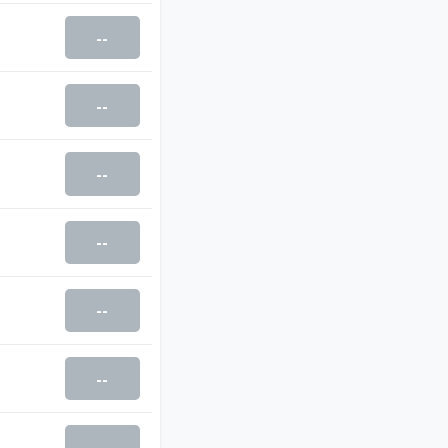
--
--
--
--
--
--
--