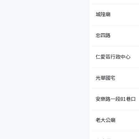
城隍廟
忠四路
仁愛區行政中心
光華國宅
安樂路一段81巷口
老大公廟