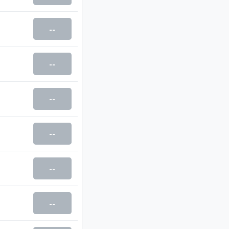
--
--
--
--
--
--