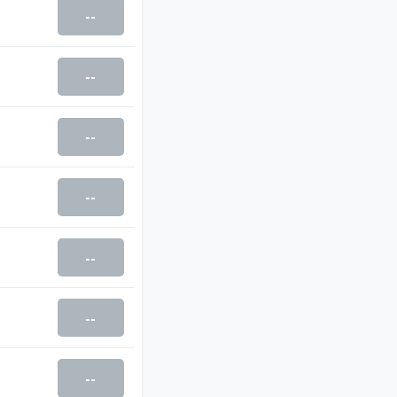
--
--
--
--
--
--
--