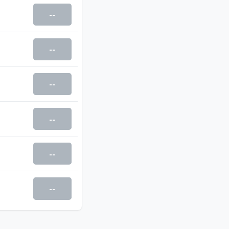
--
--
--
--
--
--