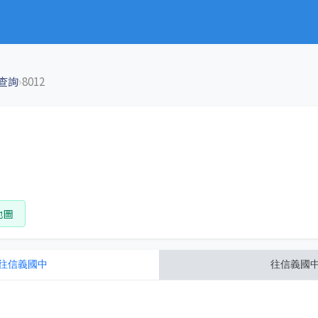
›
查詢
8012
地圖
往
信義國中
往
信義國