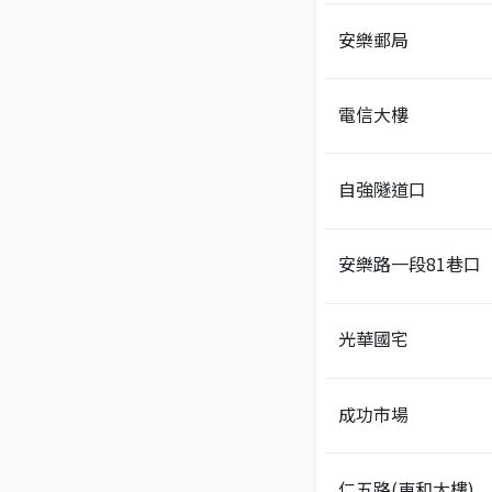
安樂郵局
電信大樓
自強隧道口
安樂路一段81巷口
光華國宅
成功市場
仁五路(東和大樓)