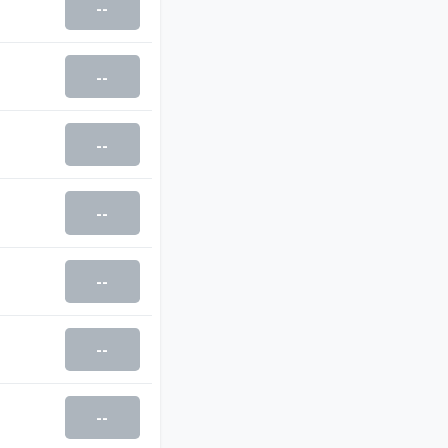
--
--
--
--
--
--
--