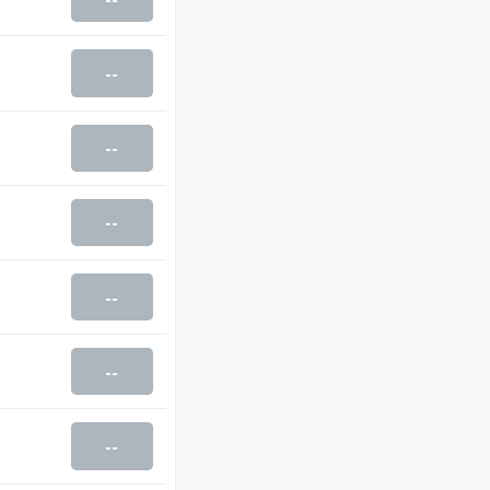
--
--
--
--
--
--