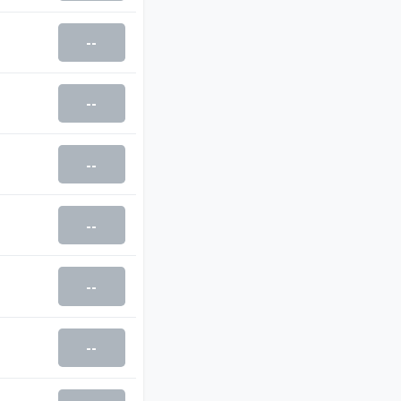
--
--
--
--
--
--