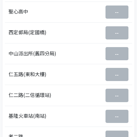
聖心高中
--
西定郵局(定國橋)
--
中山派出所(舊四分局)
--
仁五路(東和大樓)
--
仁二路(二信循環站)
--
基隆火車站(南站)
--
孝二路