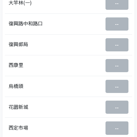
大竿林(一)
--
復興路中和路口
--
復興郵局
--
西康里
--
烏橋頭
--
花園新城
--
西定市場
--