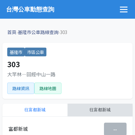
台灣公車動態查詢
›
›
首頁
基隆市公車路線查詢
303
基隆市
市區公車
303
大竿林—回經中山一路
路線資訊
路線地圖
往
富都新城
往
富都新城
富都新城
--