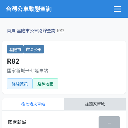
台灣公車動態查詢
›
›
首頁
基隆市公車路線查詢
R82
基隆市
市區公車
R82
國家新城→七堵車站
路線資訊
路線地圖
往
七堵火車站
往
國家新城
國家新城
--