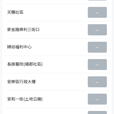
天驕社區
--
麥金路樂利三街口
--
婦幼福利中心
--
長庚醫院(橘郡社區)
--
安樂區行政大樓
--
安和一街(土地公廟)
--