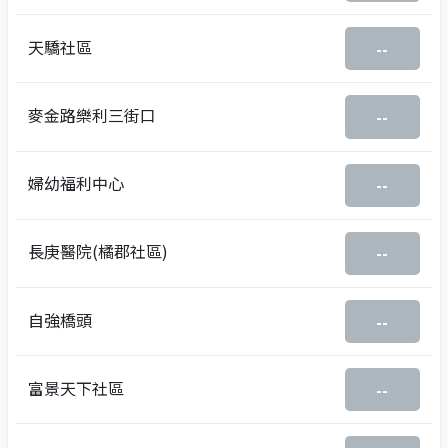
天驕社區
--
麥金路樂利三街口
--
婦幼福利中心
--
長庚醫院(橘郡社區)
--
自強橋頭
--
富景天下社區
--