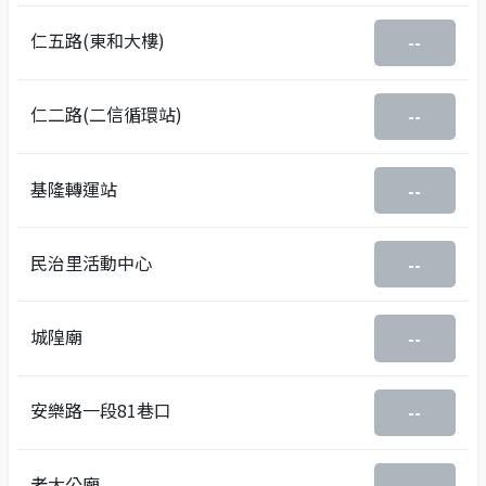
仁五路(東和大樓)
--
仁二路(二信循環站)
--
基隆轉運站
--
民治里活動中心
--
城隍廟
--
安樂路一段81巷口
--
老大公廟