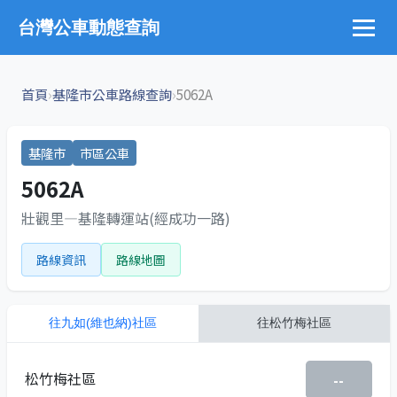
台灣公車動態查詢
›
›
首頁
基隆市公車路線查詢
5062A
基隆市
市區公車
5062A
壯觀里—基隆轉運站(經成功一路)
路線資訊
路線地圖
往
九如(維也納)社區
往
松竹梅社區
松竹梅社區
--