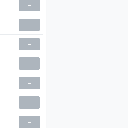
--
--
--
--
--
--
--