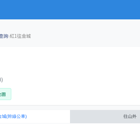
›
查詢
紅1往金城
)
地圖
金城(幹線公車)
往
山外