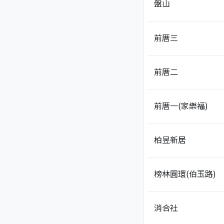
盤山
前厝三
前厝二
前厝一(家樂福)
柏昱新居
榜林圓環(伯玉路)
消合社