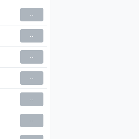
--
--
--
--
--
--