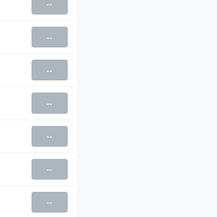
--
--
--
--
--
--
--