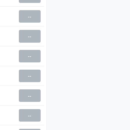
--
--
--
--
--
--