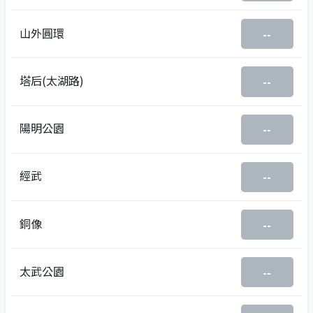
山外圓環
--
塔后(太湖路)
--
陽明公園
--
經武
--
銅像
--
太武公園
--