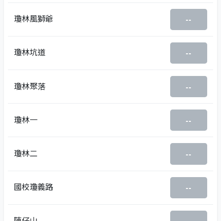
瓊林風獅爺
--
瓊林坑道
--
瓊林聚落
--
瓊林一
--
瓊林二
--
國校瓊義路
--
陳仔山