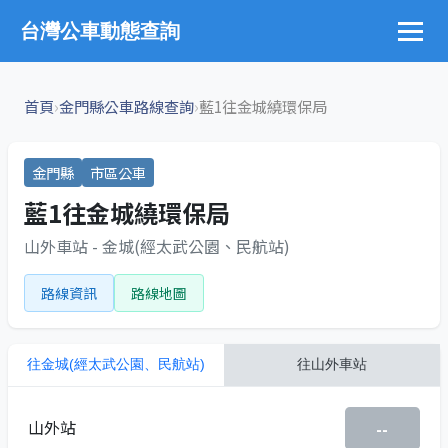
台灣公車動態查詢
›
›
首頁
金門縣公車路線查詢
藍1往金城繞環保局
金門縣
市區公車
藍1往金城繞環保局
山外車站 - 金城(經太武公園、民航站)
路線資訊
路線地圖
往
金城(經太武公園、民航站)
往
山外車站
山外站
--