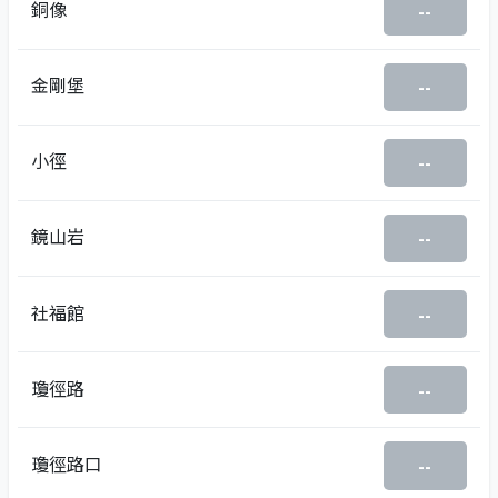
銅像
--
金剛堡
--
小徑
--
鏡山岩
--
社福館
--
瓊徑路
--
瓊徑路口
--