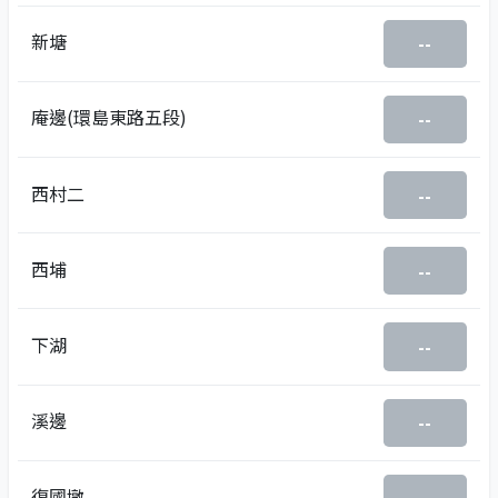
新塘
--
庵邊(環島東路五段)
--
西村二
--
西埔
--
下湖
--
溪邊
--
復國墩