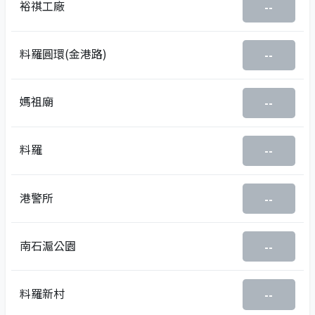
裕祺工廠
--
料羅圓環(金港路)
--
媽祖廟
--
料羅
--
港警所
--
南石滬公園
--
料羅新村
--