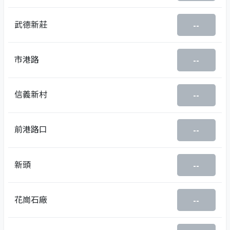
武德新莊
--
市港路
--
信義新村
--
前港路口
--
新頭
--
花崗石廠
--