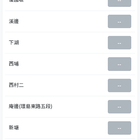
--
溪邊
--
下湖
--
西埔
--
西村二
--
庵邊(環島東路五段)
--
新塘
--