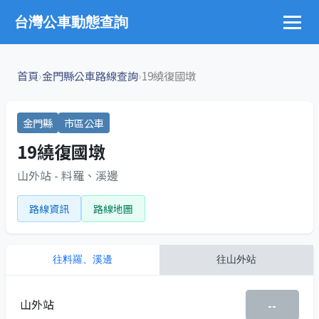
台灣公車動態查詢
›
›
首頁
金門縣公車路線查詢
19繞復國墩
金門縣
市區公車
19繞復國墩
山外站 - 料羅、溪邊
路線資訊
路線地圖
往
料羅、溪邊
往
山外站
山外站
--