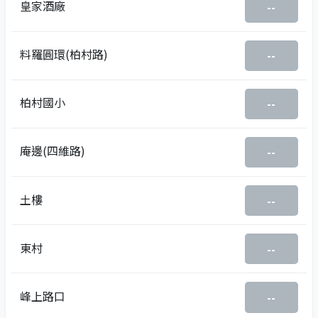
皇家酒廠
--
料羅圓環(柏村路)
--
柏村國小
--
庵邊(四維路)
--
土樓
--
東村
--
峰上路口
--