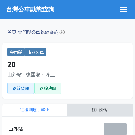
台灣公車動態查詢
›
›
首頁
金門縣公車路線查詢
20
金門縣
市區公車
20
山外站 - 復國墩、峰上
路線資訊
路線地圖
往
復國墩、峰上
往
山外站
山外站
--