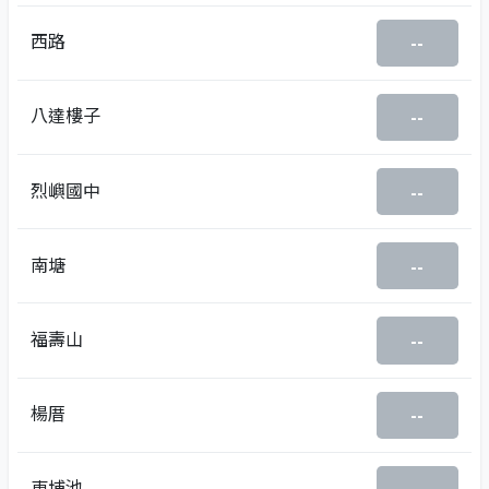
西路
--
八達樓子
--
烈嶼國中
--
南塘
--
福壽山
--
楊厝
--
東埔池