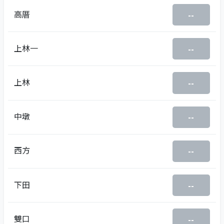
高厝
--
上林一
--
上林
--
中墩
--
西方
--
下田
--
雙口
--