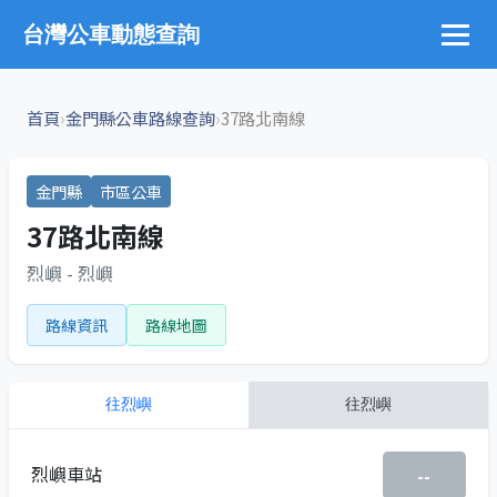
台灣公車動態查詢
›
›
首頁
金門縣公車路線查詢
37路北南線
金門縣
市區公車
37路北南線
烈嶼 - 烈嶼
路線資訊
路線地圖
往
烈嶼
往
烈嶼
烈嶼車站
--