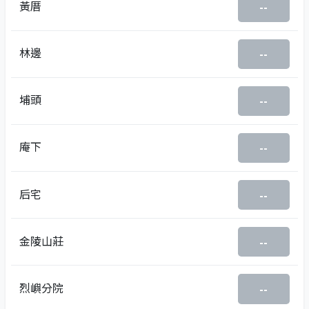
黃厝
--
林邊
--
埔頭
--
庵下
--
后宅
--
金陵山莊
--
烈嶼分院
--