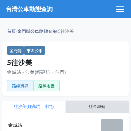
台灣公車動態查詢
›
›
首頁
金門縣公車路線查詢
5往沙美
金門縣
市區公車
5往沙美
金城站 - 沙美(經高坑、斗門)
路線資訊
路線地圖
往
沙美(經高坑、斗門)
往
金城站
金城站
--