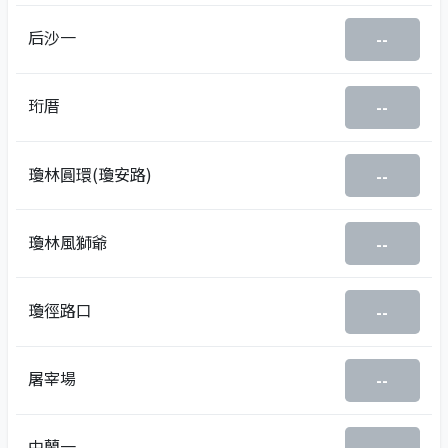
后沙一
--
珩厝
--
瓊林圓環(瓊安路)
--
瓊林風獅爺
--
瓊徑路口
--
屠宰場
--
中蘭一