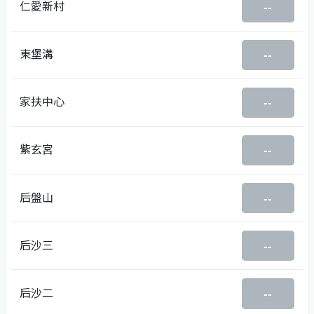
仁愛新村
--
東堡溝
--
家扶中心
--
紫玄宮
--
后盤山
--
后沙三
--
后沙二
--