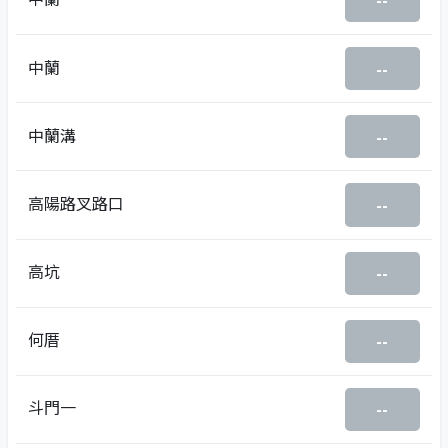
--
中蘭
--
中蘭溝
--
高陽路叉路口
--
高坑
--
何厝
--
斗門一
--