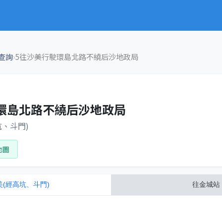
›
查詢
5往沙美行駛環島北路不繞后沙地政局
環島北路不繞后沙地政局
坑、斗門)
地圖
美(經高坑、斗門)
往
金城站