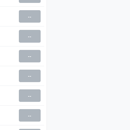
--
--
--
--
--
--