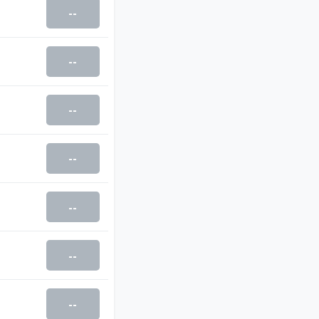
--
--
--
--
--
--
--