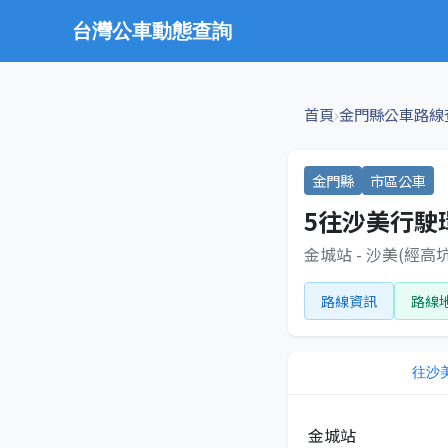
台灣公車動態查詢
›
首頁
金門縣公車路線
金門縣
市區公車
5往沙美行駛
金城站 - 沙美(經高
路線資訊
路線
往
沙
金城站