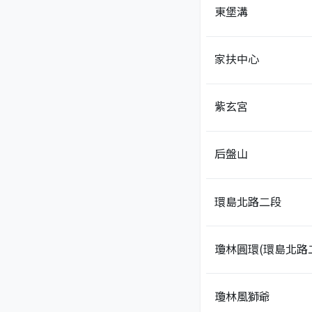
東堡溝
家扶中心
紫玄宮
后盤山
環島北路二段
瓊林圓環(環島北路
瓊林風獅爺