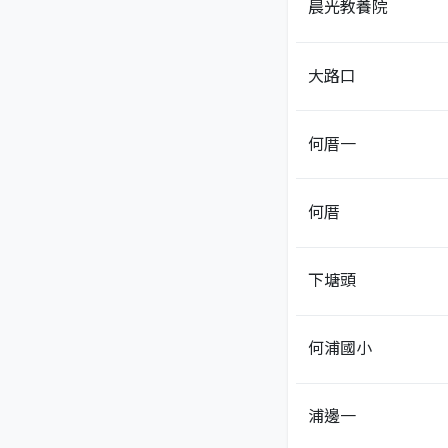
晨光教養院
大路口
何厝一
何厝
下塘頭
何浦國小
浦邊一