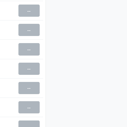
--
--
--
--
--
--
--