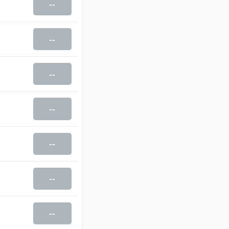
--
--
--
--
--
--
--