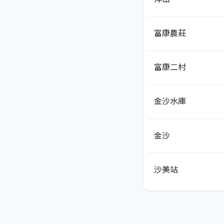
富康農莊
富康二村
金沙水庫
金沙
沙美站