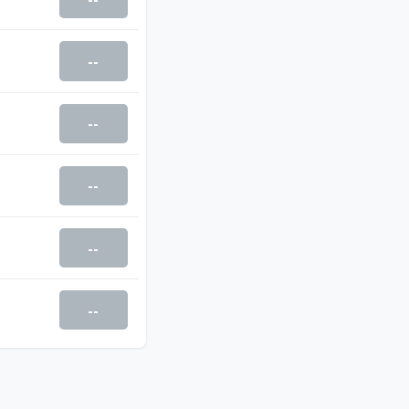
--
--
--
--
--