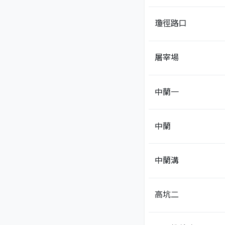
瓊徑路口
屠宰場
中蘭一
中蘭
中蘭溝
高坑二