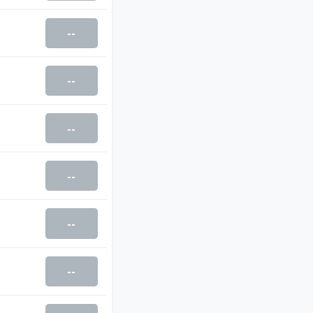
--
--
--
--
--
--