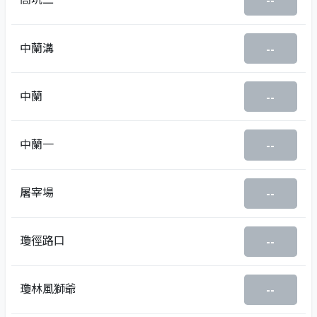
--
中蘭溝
--
中蘭
--
中蘭一
--
屠宰場
--
瓊徑路口
--
瓊林風獅爺
--