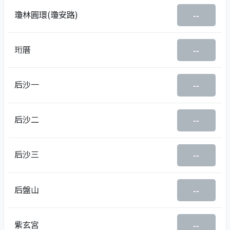
瓊林圓環(瓊安路)
--
珩厝
--
后沙一
--
后沙二
--
后沙三
--
后盤山
--
紫玄宮
--