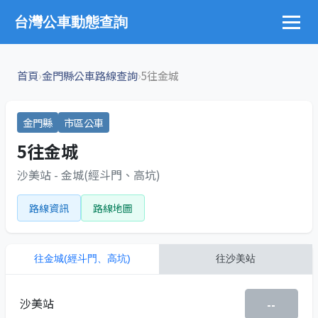
台灣公車動態查詢
›
›
首頁
金門縣公車路線查詢
5往金城
金門縣
市區公車
5往金城
沙美站 - 金城(經斗門、高坑)
路線資訊
路線地圖
往
金城(經斗門、高坑)
往
沙美站
沙美站
--