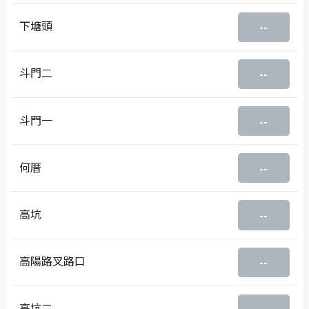
下塘頭
--
斗門二
--
斗門一
--
何厝
--
高坑
--
高陽路叉路口
--
高坑二