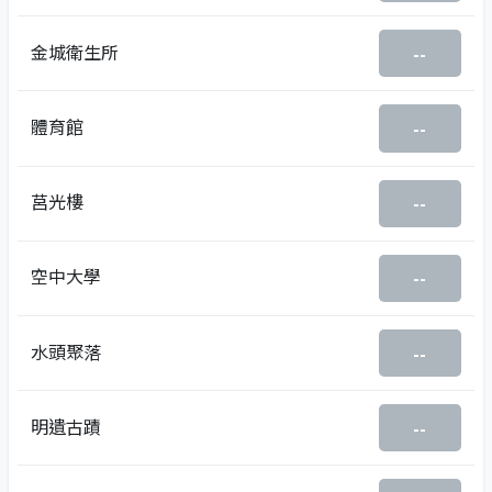
金城衛生所
--
體育館
--
莒光樓
--
空中大學
--
水頭聚落
--
明遺古蹟
--