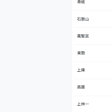
青岐
石鼓山
萬聖宮
東勢
上庫
高厝
上林一