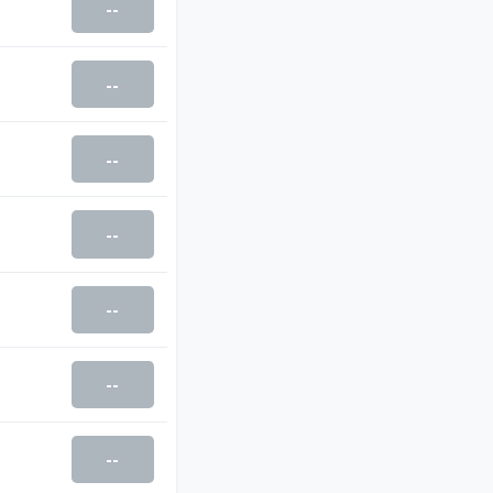
--
--
--
--
--
--
--