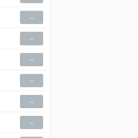
--
--
--
--
--
--