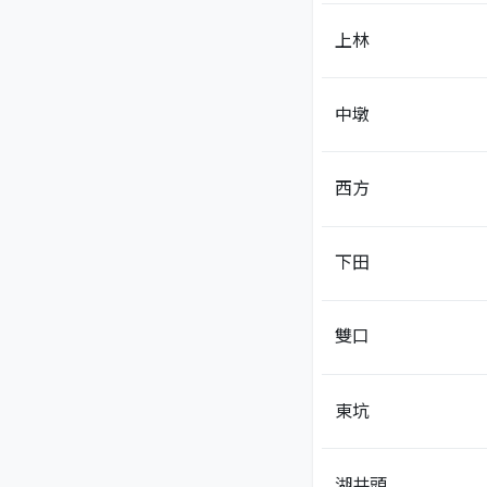
上林
中墩
西方
下田
雙口
東坑
湖井頭