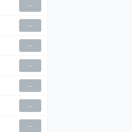
--
--
--
--
--
--
--