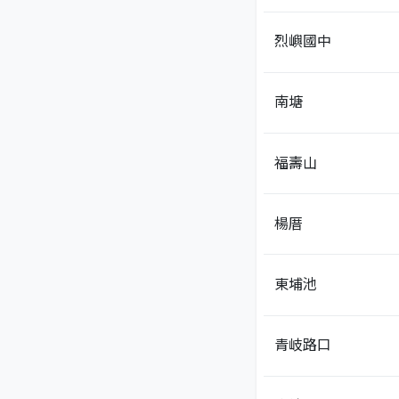
烈嶼國中
南塘
福壽山
楊厝
東埔池
青岐路口