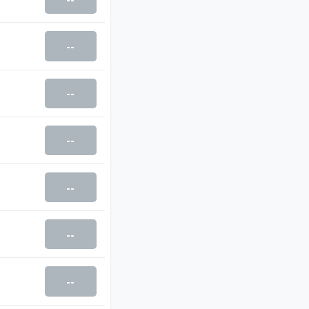
--
--
--
--
--
--