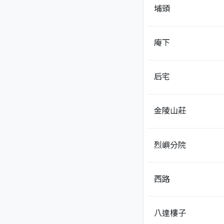
埔頭
庵下
后宅
金陵山莊
烈嶼分院
西路
八達樓子