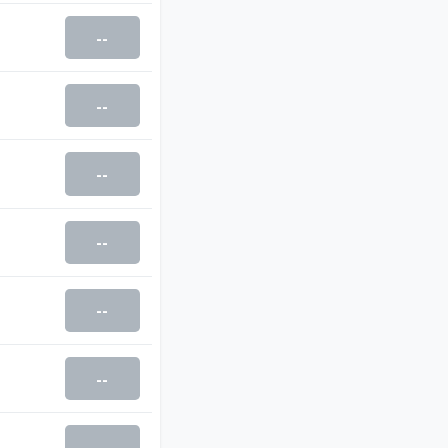
--
--
--
--
--
--
--