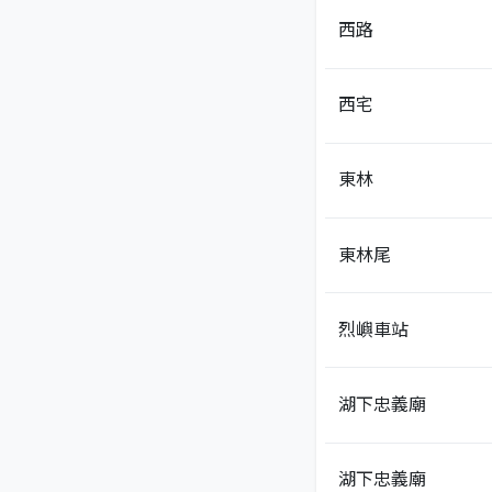
西路
西宅
東林
東林尾
烈嶼車站
湖下忠義廟
湖下忠義廟