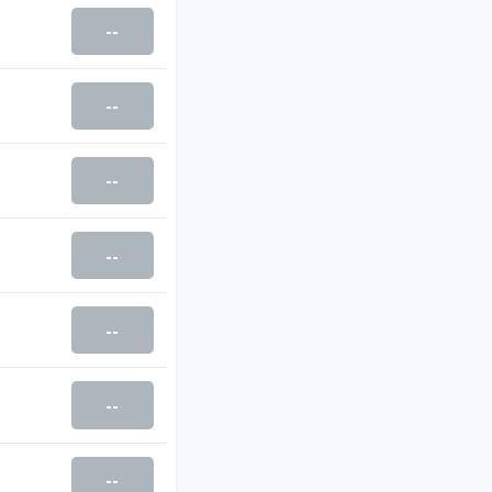
--
--
--
--
--
--
--