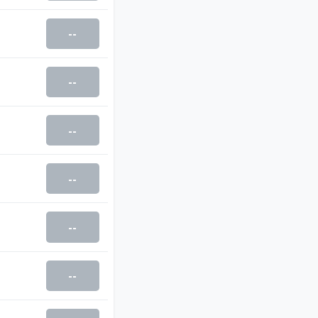
--
--
--
--
--
--