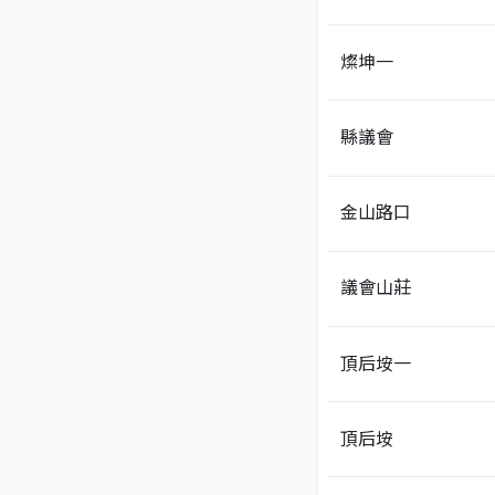
燦坤一
縣議會
金山路口
議會山莊
頂后垵一
頂后垵