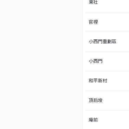
東社
官裡
小西門重劃區
小西門
和平新村
頂后垵
庵前