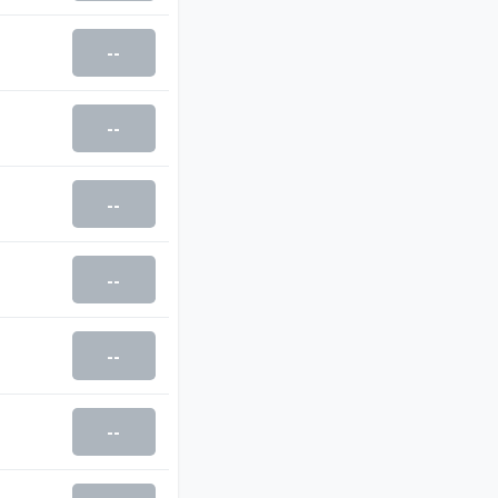
--
--
--
--
--
--