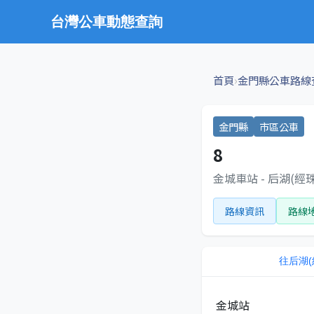
台灣公車動態查詢
›
首頁
金門縣公車路線
金門縣
市區公車
8
金城車站 - 后湖(
路線資訊
路線
往
后湖
金城站