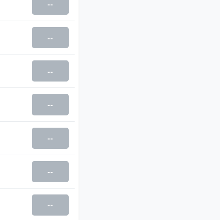
--
--
--
--
--
--
--