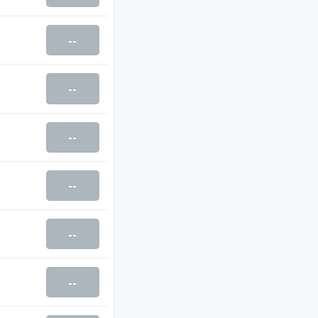
--
--
--
--
--
--