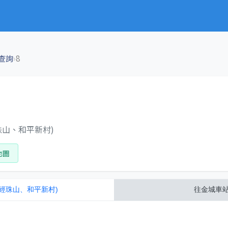
›
查詢
8
經珠山、和平新村)
地圖
(經珠山、和平新村)
往
金城車