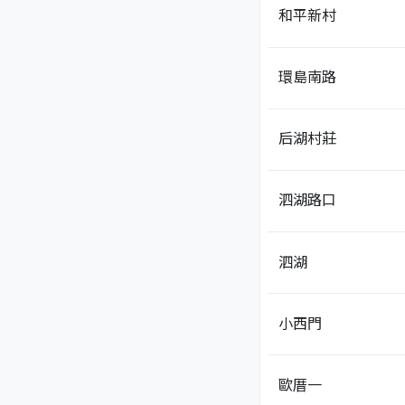
和平新村
環島南路
后湖村莊
泗湖路口
泗湖
小西門
歐厝一