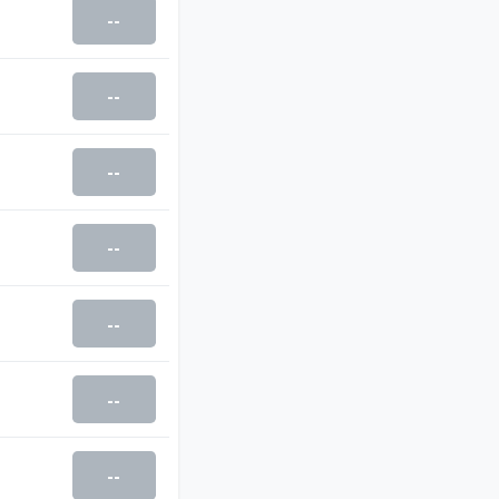
--
--
--
--
--
--
--