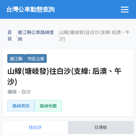
台灣公車動態查詢
首
連江縣公車路線查
山線(塘岐發)往白沙(支線: 后澳、午
›
›
頁
詢
沙)
連江縣
市區公車
山線(塘岐發)往白沙(支線: 后澳、午
沙)
塘岐 - 白沙
路線資訊
路線地圖
往
白沙
往
塘岐