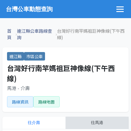
台灣公車動態查詢
首
連江縣公車路線查
台灣好行南竿媽祖巨神像線(下午西
›
›
頁
詢
線)
連江縣
市區公車
台灣好行南竿媽祖巨神像線(下午西
線)
馬港 - 介壽
路線資訊
路線地圖
往
介壽
往
馬港