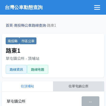
台灣公車動態查詢
›
›
首頁
南投縣公車路線查詢
路東1
南投縣
市區公車
路東1
草屯鎮公所 - 頂埔站
路線資訊
路線地圖
往
頂埔站
往
草屯鎮公所
草屯鎮公所
--