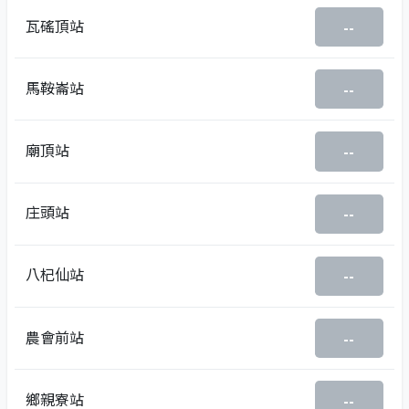
瓦磘頂站
--
馬鞍崙站
--
廟頂站
--
庄頭站
--
八杞仙站
--
農會前站
--
鄉親寮站
--