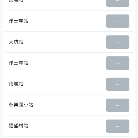
--
淨土寺站
--
大坑站
--
淨土寺站
--
頂城站
--
永樂國小站
--
福盛村站
--