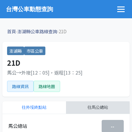
台灣公車動態查詢
›
›
首頁
澎湖縣公車路線查詢
21D
澎湖縣
市區公車
21D
馬公→外垵[12：05]，返程[13：25]
路線資訊
路線地圖
往
外垵終點站
往
馬公總站
馬公總站
--