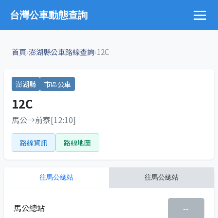
台灣公車動態查詢
›
›
首頁
澎湖縣公車路線查詢
12C
澎湖縣
市區公車
12C
馬公→前寮[12:10]
路線資訊
路線地圖
往
馬公總站
往
馬公總站
馬公總站
--