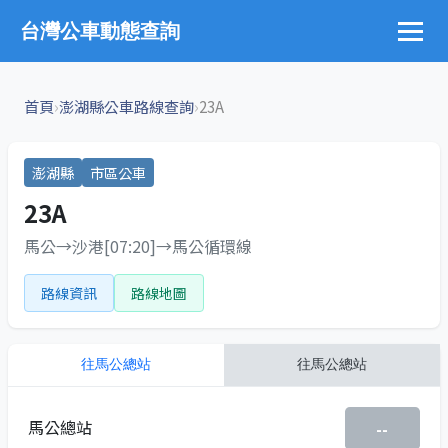
台灣公車動態查詢
›
›
首頁
澎湖縣公車路線查詢
23A
澎湖縣
市區公車
23A
馬公→沙港[07:20]→馬公循環線
路線資訊
路線地圖
往
馬公總站
往
馬公總站
馬公總站
--