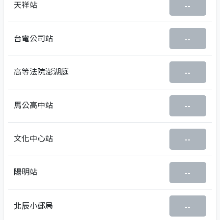
天祥站
--
台電公司站
--
高等法院澎湖庭
--
馬公高中站
--
文化中心站
--
陽明站
--
北辰小郵局
--