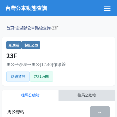
台灣公車動態查詢
›
›
首頁
澎湖縣公車路線查詢
23F
澎湖縣
市區公車
23F
馬公→沙港→馬公[17:40]循環線
路線資訊
路線地圖
往
馬公總站
往
馬公總站
馬公總站
--