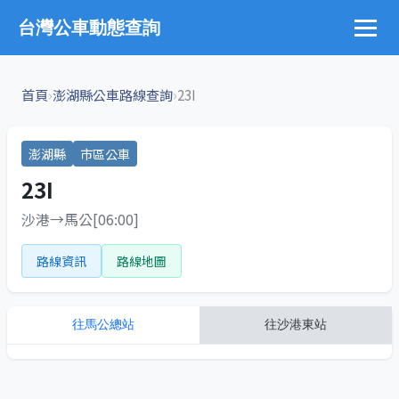
台灣公車動態查詢
›
›
首頁
澎湖縣公車路線查詢
23I
澎湖縣
市區公車
23I
沙港→馬公[06:00]
路線資訊
路線地圖
往
馬公總站
往
沙港東站