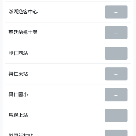
澎湖遊客中心
--
蔡廷蘭進士第
--
興仁西站
--
興仁東站
--
興仁國小
--
烏崁上站
--
隘門新村站