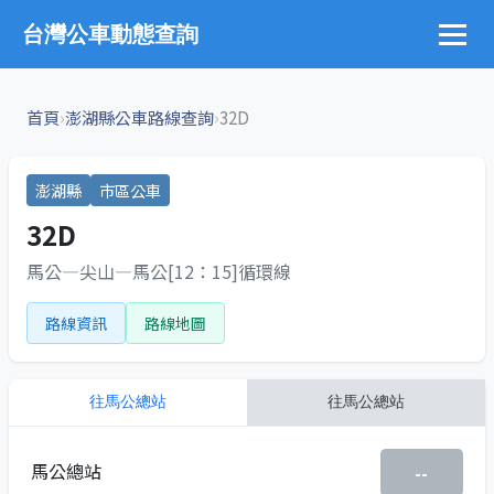
台灣公車動態查詢
›
›
首頁
澎湖縣公車路線查詢
32D
澎湖縣
市區公車
32D
馬公—尖山—馬公[12：15]循環線
路線資訊
路線地圖
往
馬公總站
往
馬公總站
馬公總站
--