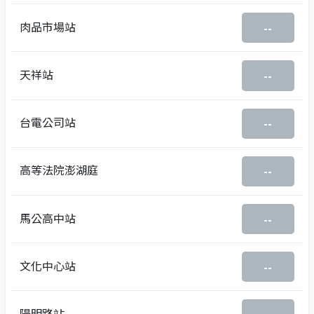
肉品市場站
--
天祥站
--
台電公司站
--
高等法院澎湖庭
--
馬公高中站
--
文化中心站
--
陽明路站