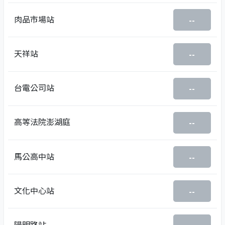
肉品市場站
--
天祥站
--
台電公司站
--
高等法院澎湖庭
--
馬公高中站
--
文化中心站
--
陽明路站