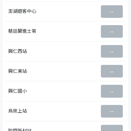
澎湖遊客中心
--
蔡廷蘭進士第
--
興仁西站
--
興仁東站
--
興仁國小
--
烏崁上站
--
隘門新村站