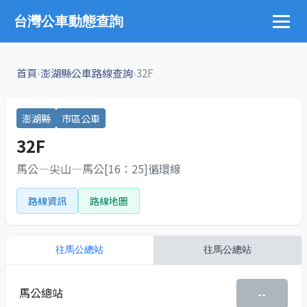
台灣公車動態查詢
›
›
首頁
澎湖縣公車路線查詢
32F
澎湖縣
市區公車
32F
馬公—尖山—馬公[16：25]循環線
路線資訊
路線地圖
往
馬公總站
往
馬公總站
馬公總站
--