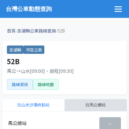
台灣公車動態查詢
›
›
首頁
澎湖縣公車路線查詢
52B
澎湖縣
市區公車
52B
馬公→山水[09:00]，返程[09:30]
路線資訊
路線地圖
往
山水沙灘終點站
往
馬公總站
馬公總站
--