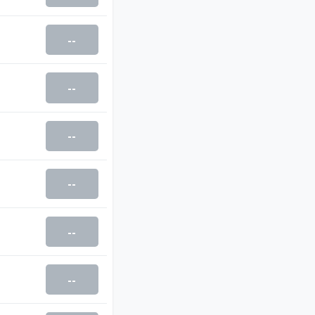
--
--
--
--
--
--