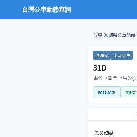
台灣公車動態查詢
›
首頁
澎湖縣公車路線
澎湖縣
市區公車
31D
馬公→龍門→馬公[11
路線資訊
路線
馬公總站