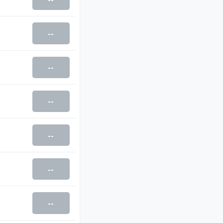
--
--
--
--
--
--