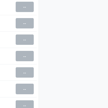
--
--
--
--
--
--
--