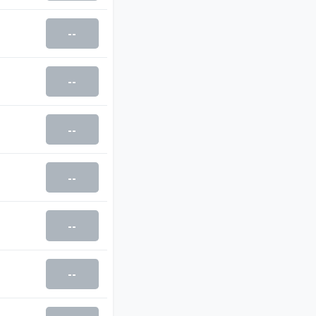
--
--
--
--
--
--