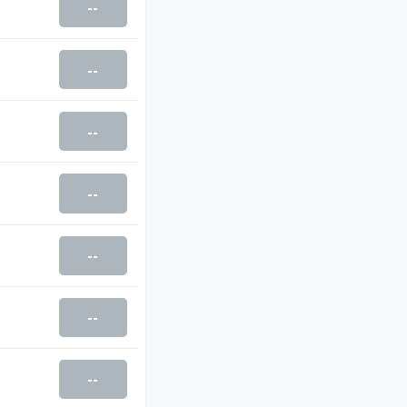
--
--
--
--
--
--
--