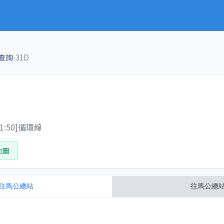
›
查詢
31D
:50]循環線
地圖
往
馬公總站
往
馬公總