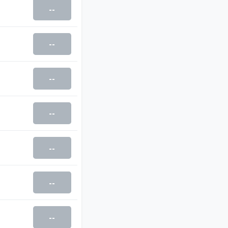
--
--
--
--
--
--
--