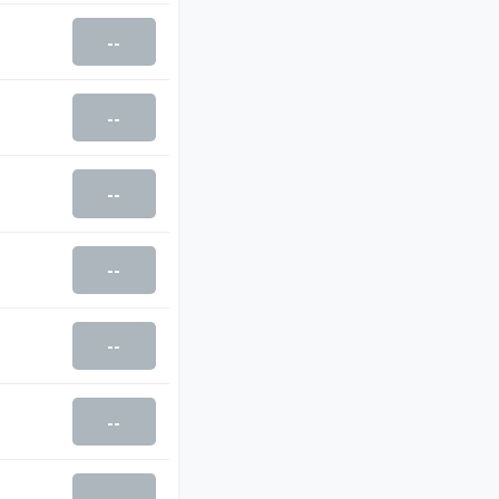
--
--
--
--
--
--
--