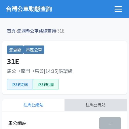
台灣公車動態查詢
›
›
首頁
澎湖縣公車路線查詢
31E
澎湖縣
市區公車
31E
馬公→龍門→馬公[14:35]循環線
路線資訊
路線地圖
往
馬公總站
往
馬公總站
馬公總站
--