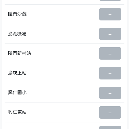
隘門沙灘
--
澎湖機場
--
隘門新村站
--
烏崁上站
--
興仁國小
--
興仁東站
--