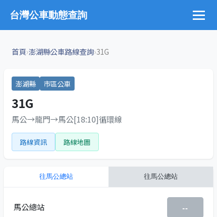
台灣公車動態查詢
›
›
首頁
澎湖縣公車路線查詢
31G
澎湖縣
市區公車
31G
馬公→龍門→馬公[18:10]循環線
路線資訊
路線地圖
往
馬公總站
往
馬公總站
馬公總站
--