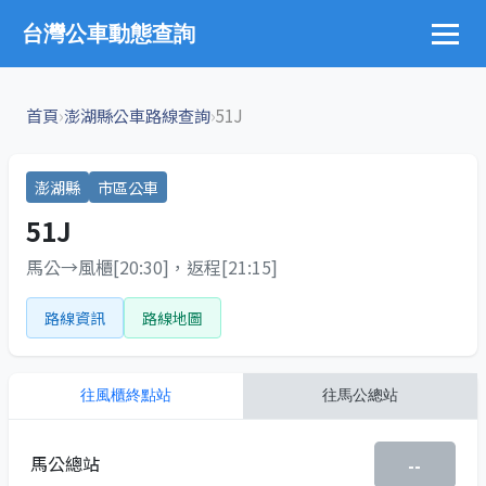
台灣公車動態查詢
›
›
首頁
澎湖縣公車路線查詢
51J
澎湖縣
市區公車
51J
馬公→風櫃[20:30]，返程[21:15]
路線資訊
路線地圖
往
風櫃終點站
往
馬公總站
馬公總站
--