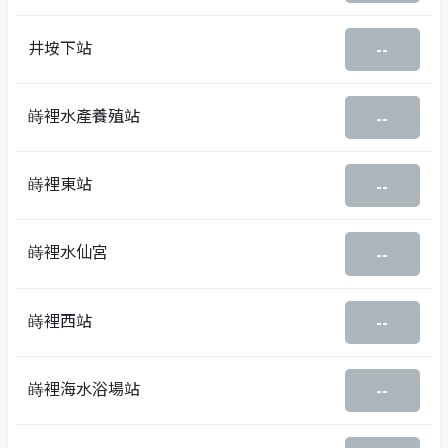
井垵下站
--
嵵裡水產養殖站
--
嵵裡東站
--
嵵裡水仙宮
--
嵵裡西站
--
嵵裡海水浴場站
--