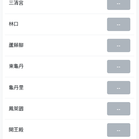
三清宮
--
林口
--
蘆藤腳
--
東龜丹
--
龜丹里
--
鳳萊園
--
開王殿
--