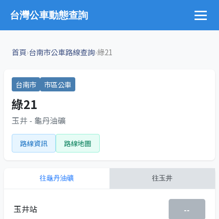
台灣公車動態查詢
›
›
首頁
台南市公車路線查詢
綠21
台南市
市區公車
綠21
玉井 - 龜丹油礦
路線資訊
路線地圖
往
龜丹油礦
往
玉井
玉井站
--