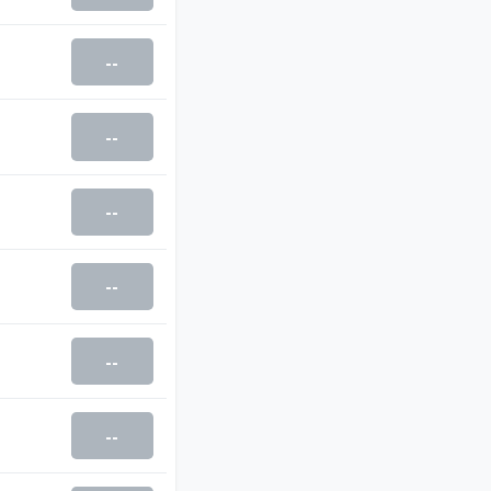
--
--
--
--
--
--