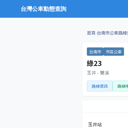
台灣公車動態查詢
›
首頁
台南市公車路線
台南市
市區公車
綠23
玉井 - 雙溪
路線資訊
路線
玉井站