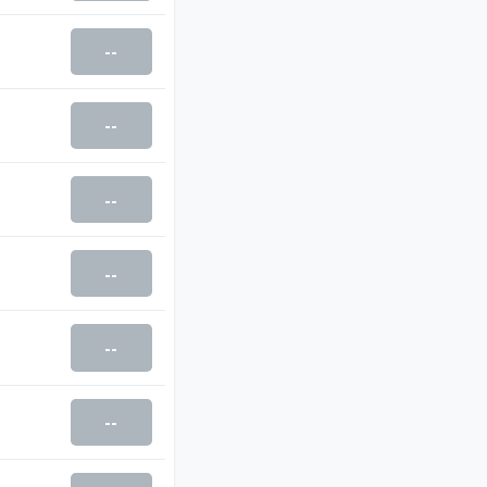
--
--
--
--
--
--