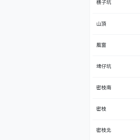
檨子坑
山頂
風窗
埤仔坑
密枝南
密枝
密枝北