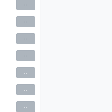
--
--
--
--
--
--
--