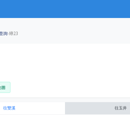
›
查詢
綠23
地圖
往
雙溪
往
玉井