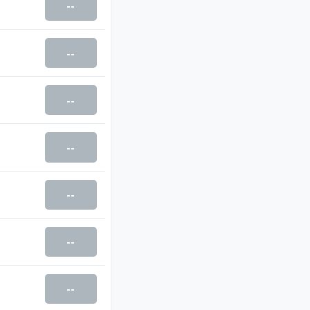
--
--
--
--
--
--
--