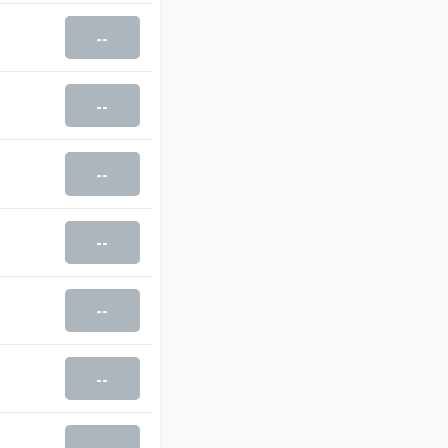
--
--
--
--
--
--
--